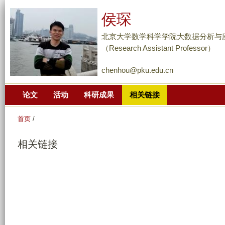
跳
侯琛
转
到
北京大学数学科学学院大数据分析与
页
（Research Assistant Professor）
面
chenhou@pku.edu.cn
的
主
论文
活动
科研成果
相关链接
要
内
首页
/
容
部
相关链接
分