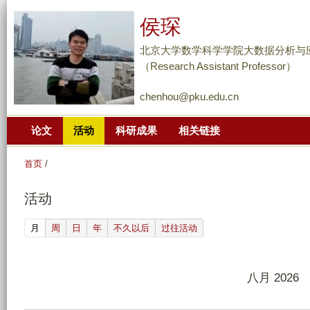
跳
侯琛
转
到
北京大学数学科学学院大数据分析与
页
（Research Assistant Professor）
面
chenhou@pku.edu.cn
的
主
论文
活动
科研成果
相关链接
要
内
首页
/
容
部
活动
分
(active tab)
月
周
日
年
不久以后
过往活动
八月 2026