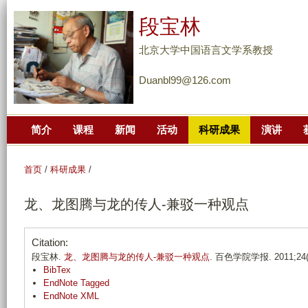
跳
段宝林
转
到
北京大学中国语言文学系教授
页
Duanbl99@126.com
面
的
主
简介
课程
新闻
活动
科研成果
演讲
要
内
容
首页
/
科研成果
/
部
龙、龙图腾与龙的传人-兼驳一种观点
分
Citation:
段宝林.
龙、龙图腾与龙的传人-兼驳一种观点
. 百色学院学报. 2011;24(4
BibTex
EndNote Tagged
EndNote XML