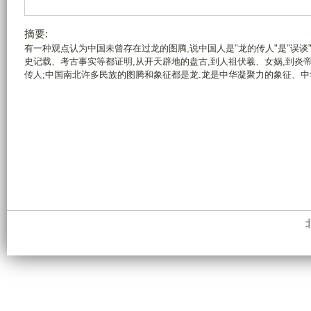
摘要:
有一种观点认为中国未曾存在过龙的图腾,说中国人是"龙的传人"是"误谈
史记载、考古事实等都证明,从开天辟地的盘古,到人祖伏羲、女娲,到炎
传人;中国南北许多民族的图腾和象征都是龙.龙是中华凝聚力的象征、中