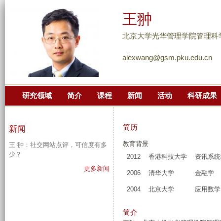
跳
王翀
转
到
北京大学光华管理学院管理科
页
alexwang@gsm.pku.edu.cn
面
的
主
研究领域
简介
课程
新闻
活动
科研成果
要
内
容
简历
新闻
部
教育背景
王 翀：社交网站点评，可信度有多
分
少？
2012
香港科技大学
资讯系统
更多新闻
2006
清华大学
金融学
2004
北京大学
应用数学
简介