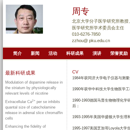
跳
周专
转
到
北京大学分子医学研究所教授
页
医学研究所学术委员会主任
面
010-6276-7850
zzhou@ pku.edu.cn
的
主
简介
新闻
活动
科研成果
演讲
荣誉奖励
要
内
容
CV
最新科研成果
1984年获同济大学电子仪器与测
部
Modulation of dopamine release in
分
the striatum by physiologically
1990年获华中科技大学生物医学
relevant levels of nicotine
1990-1993德国马普生物物理化学
2+
Extracellular Ca
per se inhibits
后；
quantal size of catecholamine
release in adrenal slice chromaffin
1993-1995年美国华盛顿大学生
cells
Enhancing the fidelity of
1995-1997美国芝加哥Loyol