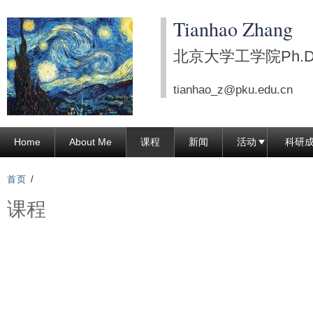
跳
Tianhao Zhang
转
到
北京大学工学院Ph.D. C
页
面
tianhao_z@pku.edu.cn
的
主
Home
About Me
课程
新闻
活动
科研
要
内
首页
/
容
课程
部
分