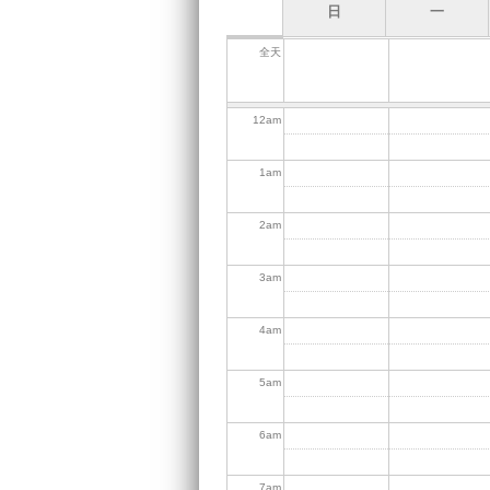
日
一
全天
12
am
1
am
2
am
3
am
4
am
5
am
6
am
7
am