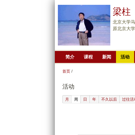
梁柱
北京大学
原北京大
简介
课程
新闻
活动
首页
/
活动
(active tab)
月
周
日
年
不久以后
过往活