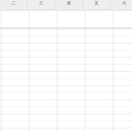
二
三
四
五
六