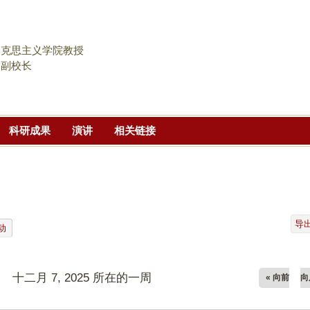
跳
转
到
马克思主义学院教授
页
学副校长
面
的
主
科研成果
演讲
相关链接
要
内
容
部
分
导
动
十二月 7, 2025 所在的一周
« 向前
向