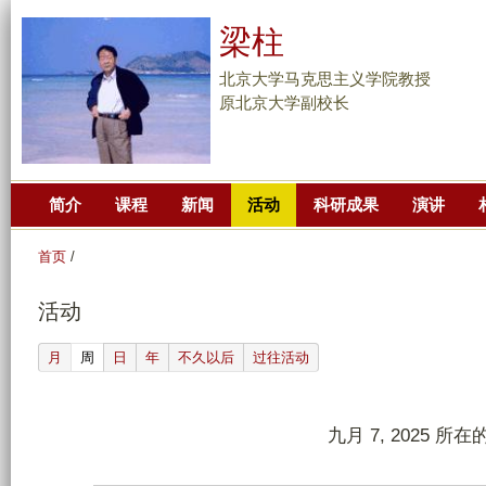
跳
梁柱
转
到
北京大学马克思主义学院教授
页
原北京大学副校长
面
的
主
简介
课程
新闻
活动
科研成果
演讲
要
内
首页
/
容
部
活动
分
(active tab)
月
周
日
年
不久以后
过往活动
九月 7, 2025 所