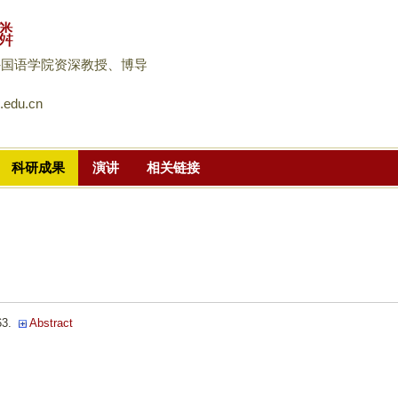
跳
麟
转
到
外国语学院资深教授、博导
页
.edu.cn
面
的
主
科研成果
演讲
相关链接
要
内
容
部
分
3.
Abstract