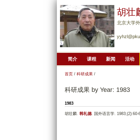
胡壮
北京大学
yyhzl@pku
简介
课程
新闻
活动
首页
/
科研成果
/
科研成果 by Year: 1983
1983
胡壮麟
.
韩礼德
. 国外语言学. 1983;(2):60-6