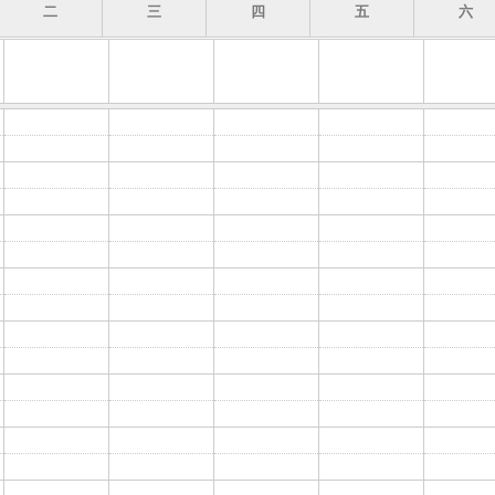
二
三
四
五
六