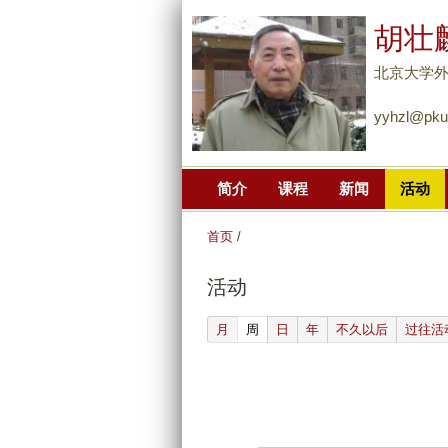
胡壮
北京大学
yyhzl@pku
简介
课程
新闻
活动
首页
/
活动
(active tab)
月
周
日
年
不久以后
过往活