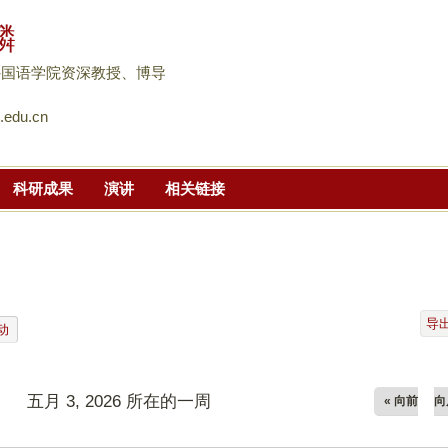
跳
麟
转
到
外国语学院资深教授、博导
页
.edu.cn
面
的
主
科研成果
演讲
相关链接
要
内
容
部
分
导
动
五月 3, 2026 所在的一周
« 向前
向