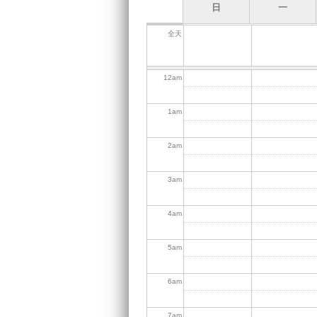
日
一
全天
12
am
1
am
2
am
3
am
4
am
5
am
6
am
7
am