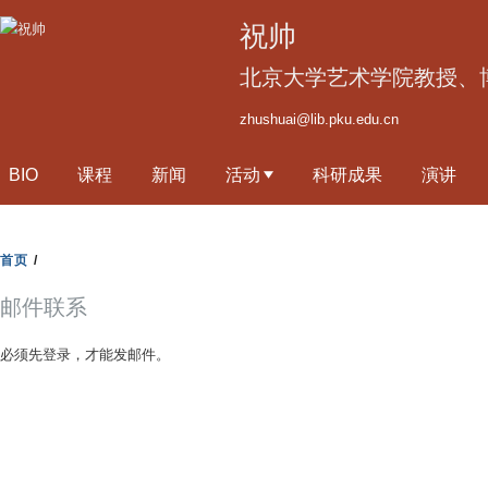
跳
祝帅
转
到
北京大学艺术学院教授、
页
zhushuai@lib.pku.edu.cn
面
的
BIO
课程
新闻
活动
科研成果
演讲
主
要
内
首页
/
容
部
邮件联系
分
必须先登录，才能发邮件。