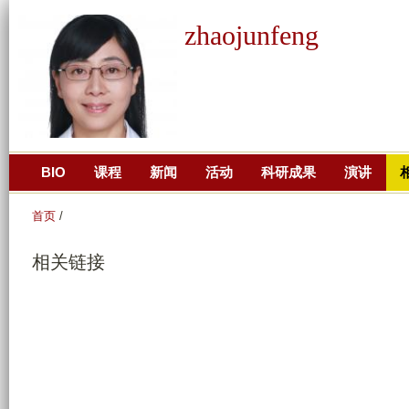
跳
zhaojunfeng
转
到
页
面
的
主
BIO
课程
新闻
活动
科研成果
演讲
要
内
首页
/
容
部
相关链接
分