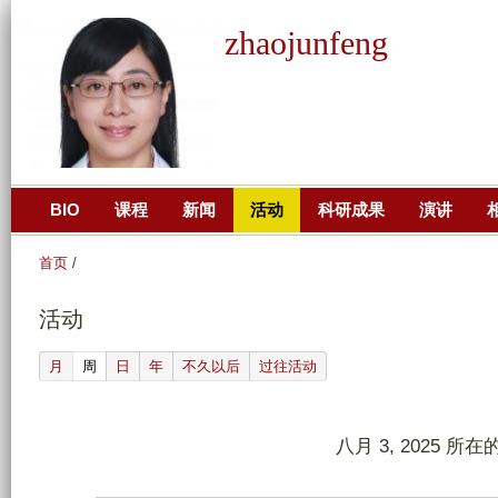
跳
zhaojunfeng
转
到
页
面
的
主
BIO
课程
新闻
活动
科研成果
演讲
要
内
首页
/
容
部
活动
分
(active tab)
月
周
日
年
不久以后
过往活动
八月 3, 2025 所