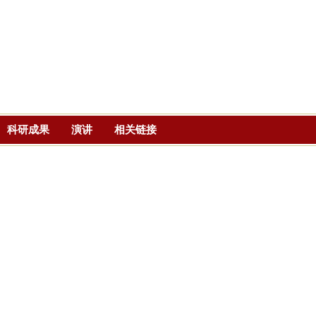
跳
转
到
页
面
的
主
科研成果
演讲
相关链接
要
内
容
部
分