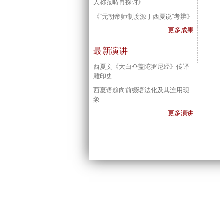
人称范畴再探讨》
《“元朝帝师制度源于西夏说”考辨》
更多成果
最新演讲
西夏文《大白伞盖陀罗尼经》传译
雕印史
西夏语趋向前缀语法化及其连用现
象
更多演讲