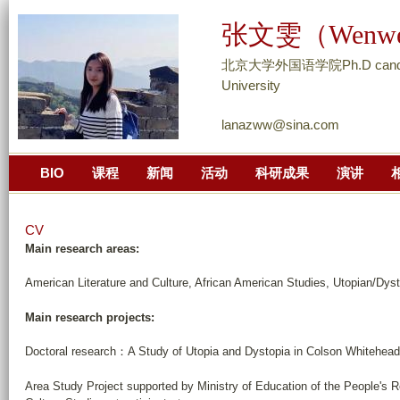
跳
张文雯（Wenwen
转
到
北京大学外国语学院Ph.D candidate,
页
University
面
lanazww@sina.com
的
主
BIO
课程
新闻
活动
科研成果
演讲
要
内
容
CV
部
Main research areas:
分
American Literature and Culture, African American Studies, Utopian/Dys
Main research projects:
Doctoral research：A Study of Utopia and Dystopia in Colson Whitehead's
Area Study Project supported by Ministry of Education of the People's