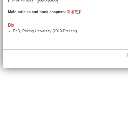
Culture Studies （participator）
有
Main articles and book chapters:
阅读更多
关
C
Bio
V
PhD, Peking University (2019-Present)