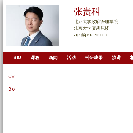
跳
张贵科
转
到
北京大学政府管理学院
页
北京大学廖凯原楼
zgk@pku.edu.cn
面
的
主
BIO
课程
新闻
活动
科研成果
演讲
要
内
容
CV
部
分
Bio