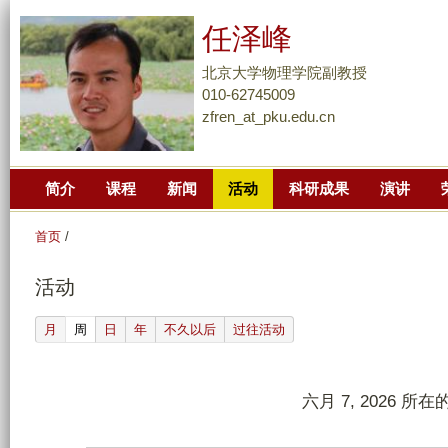
跳
任泽峰
转
到
北京大学物理学院副教授
页
010-62745009
zfren_at_pku.edu.cn
面
的
主
简介
课程
新闻
活动
科研成果
演讲
要
内
首页
/
容
部
活动
分
(active tab)
月
周
日
年
不久以后
过往活动
六月 7, 2026 所