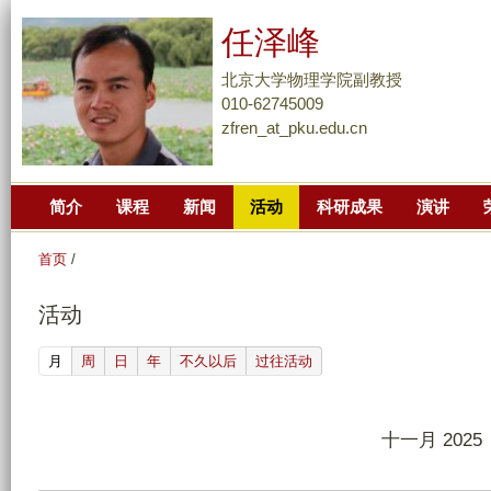
跳
任泽峰
转
到
北京大学物理学院副教授
页
010-62745009
zfren_at_pku.edu.cn
面
的
主
简介
课程
新闻
活动
科研成果
演讲
要
内
首页
/
容
部
活动
分
(active tab)
月
周
日
年
不久以后
过往活动
十一月 2025