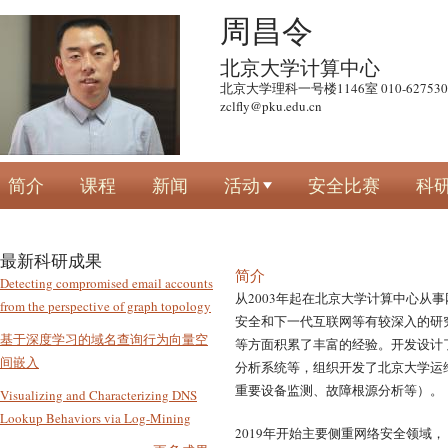
跳
周昌令
转
北京大学计算中心
到
北京大学理科一号楼1146室 010-627530
页
zclfly@pku.edu.cn
面
的
主
简介
课程
新闻
活动
安全比赛
科
要
内
容
最新科研成果
部
简介
Detecting compromised email accounts
从
2003
年起在北京大学计算中心从事
分
from the perspective of graph topology
安全和下一代互联网等有较深入的研
基于深度学习的域名查询行为向量空
等方面积累了丰富的经验。开发设计
间嵌入
分析系统等，组织开发了北京大学运
重要设备监测、故障根源分析等）。
Visualizing and Characterizing DNS
Lookup Behaviors via Log-Mining
2019年开始主要侧重网络安全领域