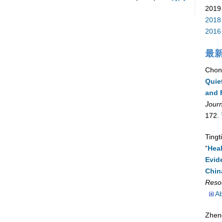
2019
2018
2016
最
Chon
Quie
and 
Jour
172.
Tingt
“
Heal
Evid
Chin
Reso
Ab
Zhen