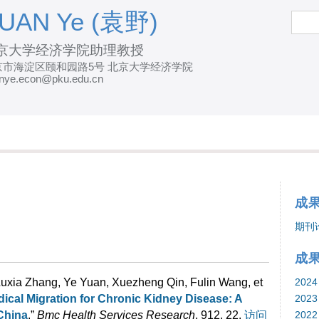
跳
UAN Ye (袁野)
搜
索
转
京大学经济学院助理教授
到
京市海淀区颐和园路5号 北京大学经济学院
页
nye.econ@pku.edu.cn
面
的
主
要
内
容
成
部
期刊
分
成
uxia Zhang, Ye Yuan, Xuezheng Qin, Fulin Wang, et
2024
dical Migration for Chronic Kidney Disease: A
2023
China
.”
Bmc Health Services Research
, 912, 22.
访问
2022