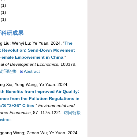
(1)
(1)
(1)
新科研成果
g Liu; Wenyi Lu; Ye Yuan
. 2024. “
The
t Revolution: Send-Down Movement
Female Empowerment in China
.”
nal of Development Economics
, 103379,
访问链接
Abstract
ing Xie; Yong Wang; Ye Yuan
. 2024.
th Benefits from Improved Air Quality:
ence from the Pollution Regulations in
a’S “2+26” Cities
.”
Environmental and
urce Economics
, 87: 1175-1221.
访问链接
stract
ggang Wang; Zenan Wu; Ye Yuan
. 2024.