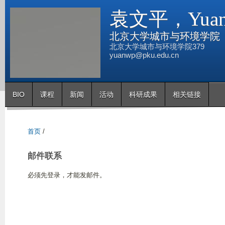
跳
袁文平，Yuan 
转
到
北京大学城市与环境学院
页
北京大学城市与环境学院379
yuanwp@pku.edu.cn
面
的
主
BIO
课程
新闻
活动
科研成果
相关链接
要
内
容
首页
/
部
分
邮件联系
必须先登录，才能发邮件。