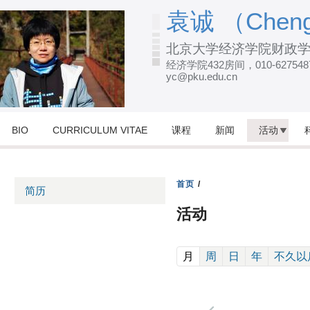
跳
袁诚 （Cheng
转
北京大学经济学院财政
到
经济学院432房间，010-627548
页
yc@pku.edu.cn
面
的
主
BIO
CURRICULUM VITAE
课程
新闻
活动
要
内
容
首页
/
简历
部
活动
分
(active tab)
月
周
日
年
不久以