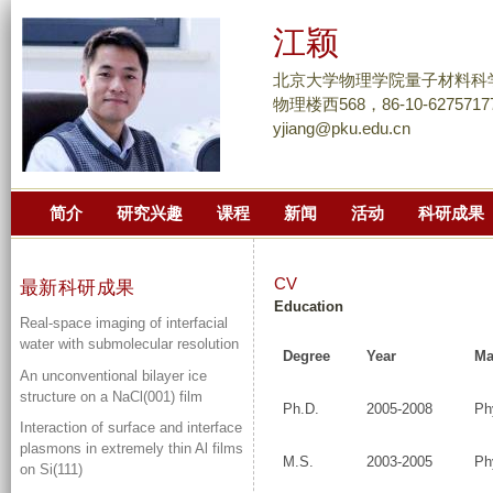
跳
江颖
转
到
北京大学物理学院量子材料科
页
物理楼西568，86-10-6275717
yjiang@pku.edu.cn
面
的
主
简介
研究兴趣
课程
新闻
活动
科研成果
要
内
容
CV
最新科研成果
部
Education
Real-space imaging of interfacial
分
water with submolecular resolution
Degree
Year
M
An unconventional bilayer ice
structure on a NaCl(001) film
Ph.D.
2005-2008
Ph
Interaction of surface and interface
plasmons in extremely thin Al films
M.S.
2003-2005
Ph
on Si(111)