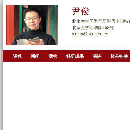
跳
尹俊
转
到
北京大学习近平新时代中国特
页
北京大学朗润园158号
yinjun@pku.edu.cn
面
的
主
课程
新闻
活动
科研成果
演讲
相关链接
要
内
容
部
分