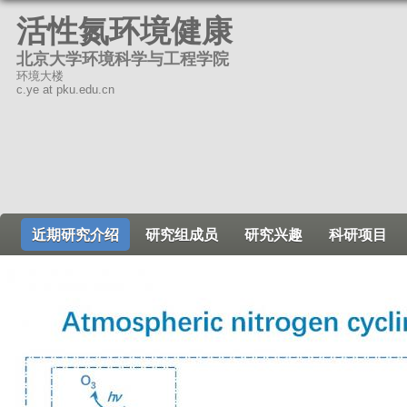
跳
活性氮环境健康
转
北京大学环境科学与工程学院
到
环境大楼
页
c.ye at pku.edu.cn
面
的
主
要
内
容
近期研究介绍
研究组成员
研究兴趣
科研项目
部
分