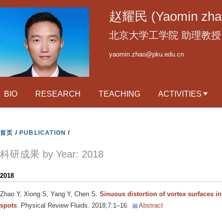
跳
赵耀民 (Yaomin zha
转
到
北京大学工学院 助理教授 (Assi
页
yaomin.zhao@pku.edu.cn
面
的
主
BIO
RESEARCH
TEACHING
ACTIVITIES
要
内
容
首页
/
PUBLICATION
/
部
分
科研成果 by Year: 2018
2018
Zhao Y, Xiong S, Yang Y, Chen S
.
Sinuous distortion of vortex surfaces in
spots
. Physical Review Fluids. 2018;7:1–16.
Abstract