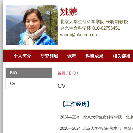
跳
姚蒙
转
到
北京大学生命科学学院 长聘副教授
页
金光生命科学楼 010-62756451
yaom@pku.edu.cn
面
的
主
个人简介
研究领域
课程
科研成果
相关链接
要
内
容
BIO
首页
/
BIO
/
部
CV
CV
分
【工作经历】
2024—至今 北京大学生命科学学院，北
2018—2024 北京大学生态研究中心 副研