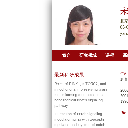
北
86-
yan
简介
研究领域
课程
新
CV
最新科研成果
教育
Roles of PINK1, mTORC2, and
mitochondria in preserving brain
2006
tumor-forming stem cells in a
2001
noncanonical Notch signaling
1996
pathway
Bio
Interaction of notch signaling
modulator numb with α-adaptin
regulates endocytosis of notch