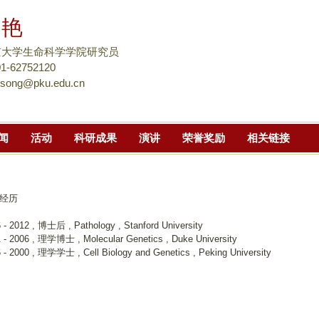
跳
宋艳
转
到
京大学生命科学学院研究员
页
01-62752120
.song@pku.edu.cn
面
的
主
闻
活动
科研成果
演讲
荣誉奖励
相关链接
要
内
容
部
经历
分
 - 2012 , 博士后 , Pathology , Stanford University
 - 2006 , 理学博士 , Molecular Genetics , Duke University
 - 2000 , 理学学士 , Cell Biology and Genetics , Peking University