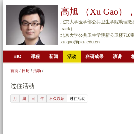
跳
高旭 （Xu Gao），
转
到
北京大学医学部公共卫生学院助理教授/副研究员 （
页
track）
面
北京大学公共卫生学院新公卫楼710
xu.gao@pku.edu.cn
的
主
BIO
课程
新闻
活动
科研成果
演讲
要
内
首页
/
日历
/
活动
/
容
部
过往活动
分
(active tab)
月
周
日
年
不久以后
过往活动