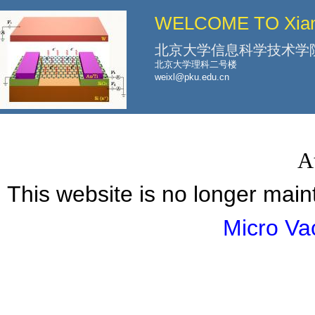
跳
WELCOME TO Xian
转
到
北京大学信息科学技术学
页
北京大学理科二号楼
weixl@pku.edu.cn
面
的
主
要
A
内
容
This website is no longer mai
部
分
Micro Va