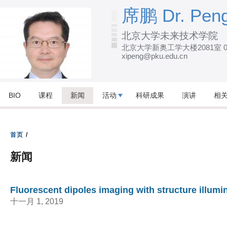
跳
席鹏 Dr. Peng
转
北京大学未来技术学院
到
北京大学新奥工学大楼2081室 010
页
xipeng@pku.edu.cn
面
的
主
BIO
课程
新闻
活动
科研成果
演讲
相
要
内
容
首页
/
部
新闻
分
Fluorescent dipoles imaging with structure illum
十一月 1, 2019