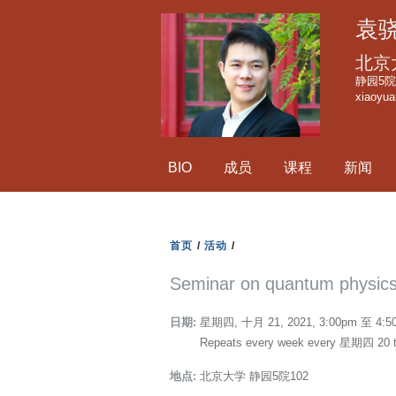
袁
北京
静园5院1
xiaoyu
BIO
成员
课程
新闻
首页
/
活动
/
Seminar on quantum physics
日期:
星期四, 十月 21, 2021,
3:00pm
至
4:5
Repeats every week every 星期四 20 
地点:
北京大学 静园5院102