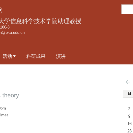
跳
搜
骁
转
索
到
大学信息科学技术学院助理教授
页
06-3
an@pku.edu.cn
面
的
主
活动
科研成果
演讲
要
内
容
部
分
日
 theory
0pm
2
times
9
16
23