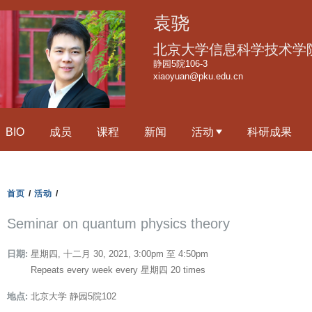
跳
袁骁
转
到
北京大学信息科学技术学
页
静园5院106-3
xiaoyuan@pku.edu.cn
面
的
主
BIO
成员
课程
新闻
活动
科研成果
要
内
容
部
首页
/
活动
/
分
Seminar on quantum physics theory
日期:
星期四, 十二月 30, 2021,
3:00pm
至
4:50pm
Repeats every week every 星期四 20 times
地点:
北京大学 静园5院102