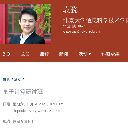
跳
袁骁
转
到
北京大学信息科学技术学
页
静园5院106-3
xiaoyuan@pku.edu.cn
面
的
主
BIO
成员
课程
新闻
活动
科研成果
要
内
容
部
首页
/
活动
/
分
量子计算研讨班
日期:
星期六, 十月 9, 2021, 10:00am
Repeats every week 25 times
地点:
静园五院101