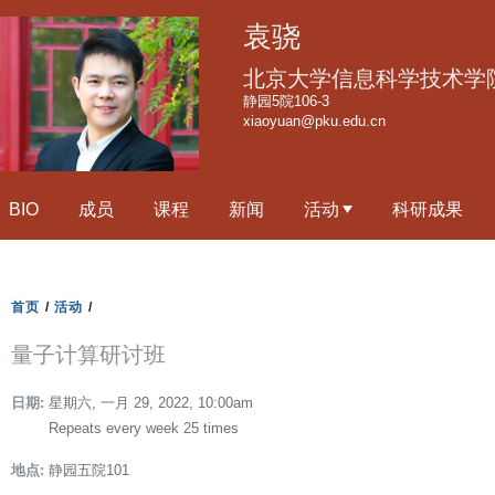
跳
袁骁
转
到
北京大学信息科学技术学
页
静园5院106-3
xiaoyuan@pku.edu.cn
面
的
主
BIO
成员
课程
新闻
活动
科研成果
要
内
容
部
首页
/
活动
/
分
量子计算研讨班
日期:
星期六, 一月 29, 2022, 10:00am
Repeats every week 25 times
地点:
静园五院101