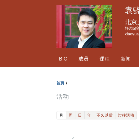
袁
北京
静园5院1
xiaoyu
BIO
成员
课程
新闻
首页
/
活动
(active tab)
月
周
日
年
不久以后
过往活动