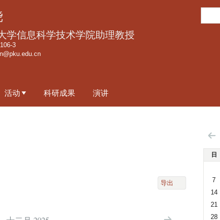
跳
搜
骁
转
索
到
大学信息科学技术学院助理教授
页
06-3
an@pku.edu.cn
面
的
主
活动
科研成果
演讲
要
内
容
部
分
日
7
导出
14
21
28