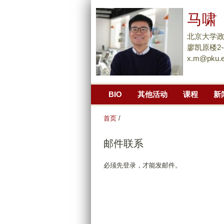
马啸
北京大学
廖凯原楼2-
x.m@pku.e
BIO
其他活动
课程
新
首页
/
邮件联系
必须先登录，才能发邮件。