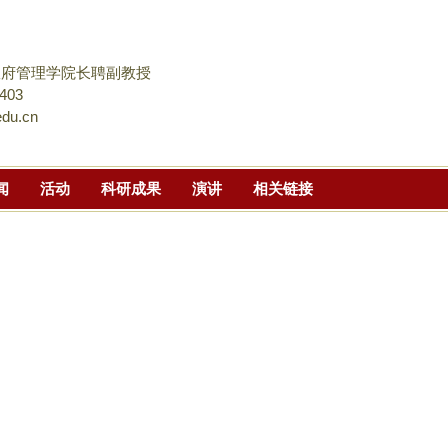
跳
转
到
政府管理学院长聘副教授
页
403
du.cn
面
的
主
闻
活动
科研成果
演讲
相关链接
要
内
容
部
分