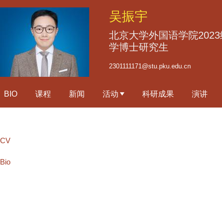
跳
吴振宇
转
到
北京大学外国语学院202
页
学博士研究生
面
2301111171@stu.pku.edu.cn
的
主
BIO
课程
新闻
活动
科研成果
演讲
要
内
容
部
CV
分
Bio