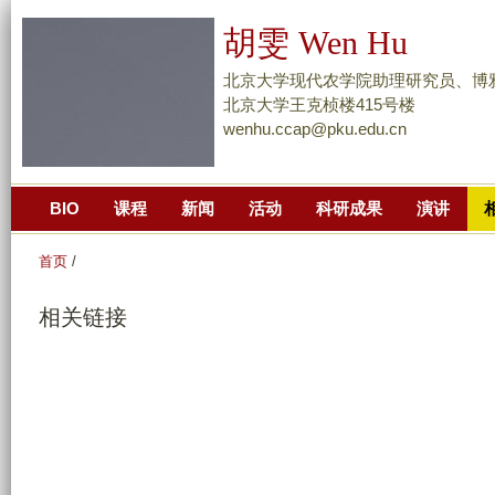
跳
胡雯 Wen Hu
转
到
北京大学现代农学院助理研究员、博
页
北京大学王克桢楼415号楼
wenhu.ccap@pku.edu.cn
面
的
主
BIO
课程
新闻
活动
科研成果
演讲
要
内
首页
/
容
部
相关链接
分