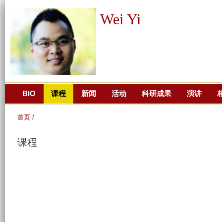
跳
Wei Yi
转
到
页
面
的
主
BIO
课程
新闻
活动
科研成果
演讲
要
内
首页
/
容
部
课程
分