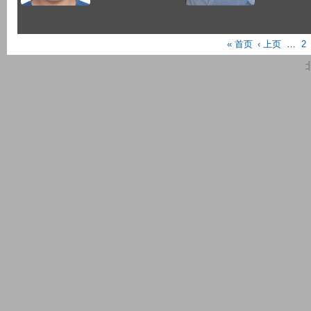
P
« 首页
‹ 上页
…
2
a
g
e
s