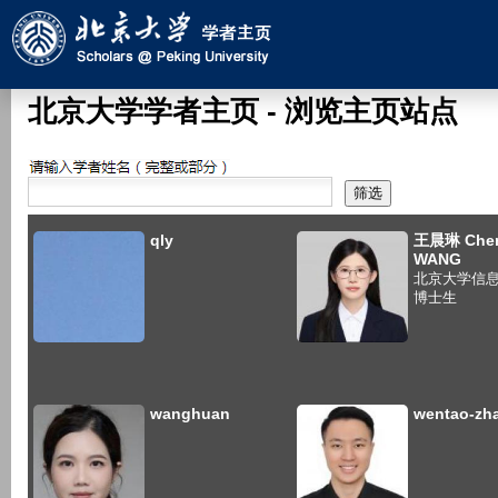
跳
转
到
页
北京大学学者主页 - 浏览主页站点
面
的
搜索
主
要
qly
王晨琳 Chen
内
WANG
容
北京大学信
博士生
部
分
wanghuan
wentao-zh