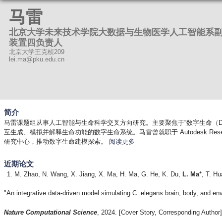
跳
马雷
转
北京大学未来技术学院大数据与生物医学人工智能系
到
装置四负责人
页
北京大学王克桢209
面
lei.ma@pku.edu.cn
的
主
要
内
简介
容
马雷课题组从事人工智能与生命科学交叉方向研究。主要聚焦于“数字生命（Digi
互生成、模拟并解释生命功能的数字生命系统。马雷曾就职于 Autodesk R
部
有
研究中心，推动数字生命建模探索。
阅读更多
分
关
简
近期论文
介
M. Zhao, N. Wang, X. Jiang, X. Ma, H. Ma, G. He, K. Du,
L. Ma
*, T. Hu
"An integrative data-driven model simulating C. elegans brain, body, and env
Nature Computational Science
, 2024. [Cover Story, Corresponding Author]