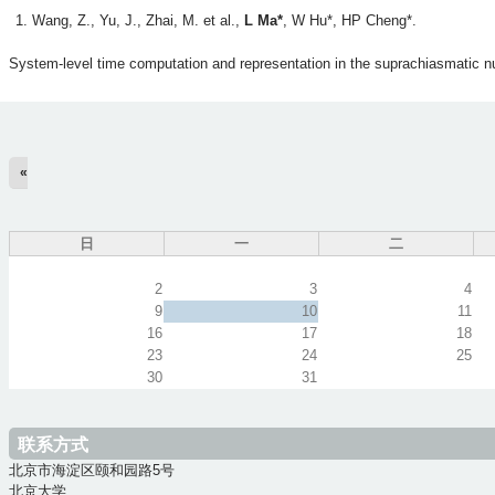
Wang, Z., Yu, J., Zhai, M. et al.,
L Ma*
, W Hu*, HP Cheng*.
System-level time computation and representation in the suprachiasmatic n
«
日
一
二
2
3
4
9
10
11
16
17
18
23
24
25
30
31
联系方式
北京市海淀区颐和园路5号
北京大学