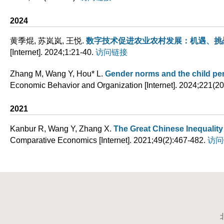
2024
黄季焜, 苏岚岚, 王悦
.
数字技术促进农业农村发展：机遇、挑
[Internet]. 2024;1:21-40.
访问链接
Zhang M, Wang Y, Hou* L
.
Gender norms and the child pen
Economic Behavior and Organization [Internet]. 2024;221(2
2021
Kanbur R, Wang Y, Zhang X
.
The Great Chinese Inequalit
Comparative Economics [Internet]. 2021;49(2):467-482.
访问