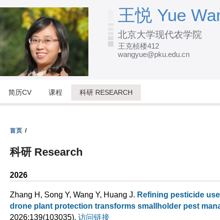
跳
王悦 Yue Wa
转
北京大学现代农学院
到
王克桢楼412
页
wangyue@pku.edu.cn
面
的
主
简历CV
课程
科研 RESEARCH
要
内
容
首页
/
部
科研 Research
分
2026
Zhang H, Song Y, Wang Y, Huang J
.
Refining pesticide use
drone plant protection transforms smallholder pest ma
2026;139(103035).
访问链接