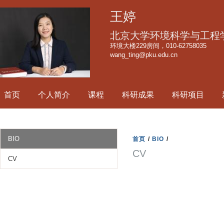
跳
王婷
转
到
北京大学环境科学与工程
页
环境大楼229房间，010-62758035
wang_ting@pku.edu.cn
面
的
主
首页
个人简介
课程
科研成果
科研项目
要
内
容
部
BIO
首页
/
BIO
/
分
CV
CV