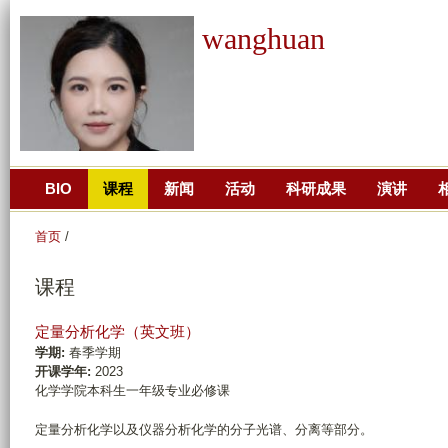
跳
wanghuan
转
到
页
面
的
主
BIO
课程
新闻
活动
科研成果
演讲
要
内
首页
/
容
部
课程
分
定量分析化学（英文班）
学期:
春季学期
开课学年:
2023
化学学院本科生一年级专业必修课
定量分析化学以及仪器分析化学的分子光谱、分离等部分。