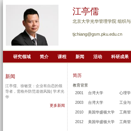
跳
江亭儒
转
到
北京大学光华管理学院 组织与
页
tjchiang@gsm.pku.edu.cn
面
的
主
研究领域
简介
课程
新闻
活动
科研成果
要
内
容
简历
新闻
部
教育背景
江亭儒、徐敏亚：企业有自恋的领
分
导者，需格外防范道德风险| 学术光
2001
台湾大学
心理学
华
2003
台湾大学
工业与
更多新闻
2010
美国华盛顿大学
工商管
2012
美国华盛顿大学
工商管