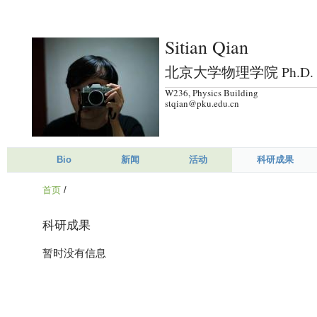
跳
转
Sitian Qian
到
页
北京大学物理学院 Ph.D. St
面
W236, Physics Building
的
stqian@pku.edu.cn
主
要
内
Bio
新闻
活动
科研成果
容
首页
/
部
分
科研成果
暂时没有信息