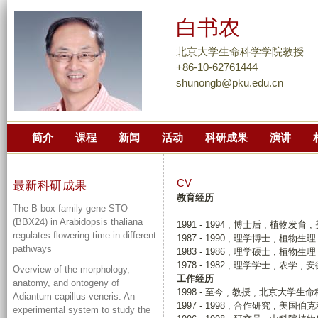
跳
白书农
转
到
北京大学生命科学学院教授
页
+86-10-62761444
shunongb@pku.edu.cn
面
的
主
简介
课程
新闻
活动
科研成果
演讲
要
内
容
CV
最新科研成果
部
教育经历
The B-box family gene STO
分
(BBX24) in Arabidopsis thaliana
1991 - 1994 , 博士后 , 植物
regulates flowering time in different
1987 - 1990 , 理学博士 , 植
pathways
1983 - 1986 , 理学硕士 , 植物生
1978 - 1982 , 理学学士 , 农学 
Overview of the morphology,
工作经历
anatomy, and ontogeny of
1998 - 至今 , 教授 , 北京大学
Adiantum capillus-veneris: An
1997 - 1998 , 合作研究 , 美
experimental system to study the