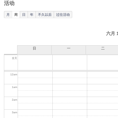
活动
(active tab)
月
周
日
年
不久以后
过往活动
六月 
日
一
二
全天
12
am
1
am
2
am
3
am