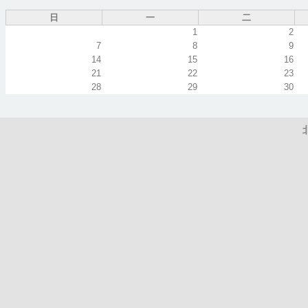
1
pm
日
一
二
1
2
2
pm
7
8
9
14
15
16
21
22
23
3
pm
28
29
30
4
pm
5
pm
6
pm
7
pm
8
pm
9
pm
10
pm