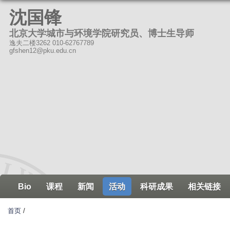
跳
沈国锋
转
北京大学城市与环境学院研究员、博士生导师
到
逸夫二楼3262 010-62767789
页
gfshen12@pku.edu.cn
面
的
主
要
内
容
部
分
Bio
课程
新闻
活动
科研成果
相关链接
首页
/