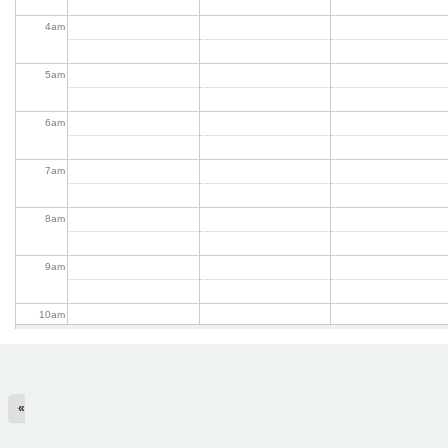
4
am
5
am
6
am
7
am
8
am
9
am
10
am
11
am
«
12
pm