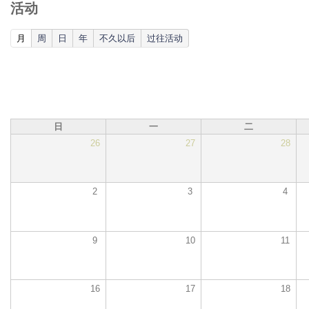
活动
(active tab)
月
周
日
年
不久以后
过往活动
日
一
二
26
27
28
2
3
4
9
10
11
16
17
18