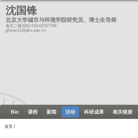
跳
沈国锋
转
北京大学城市与环境学院研究员、博士生导师
到
逸夫二楼3262 010-62767789
页
gfshen12@pku.edu.cn
面
的
主
要
内
容
部
分
Bio
课程
新闻
活动
科研成果
相关链接
首页
/